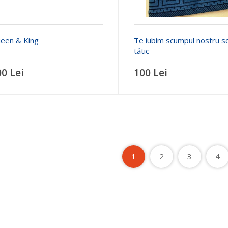
een & King
Te iubim scumpul nostru so
tătic
00 Lei
100 Lei
1
2
3
4