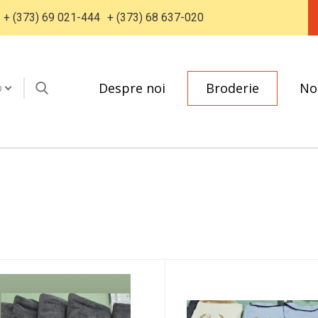
+ (373) 69 021-444
+ (373) 68 637-020
Despre noi
Broderie
No
D