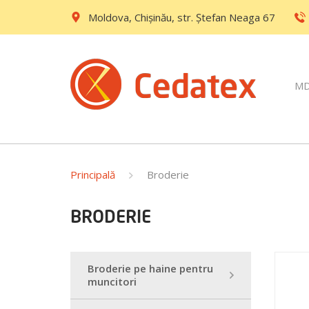
Moldova, Chișinău, str. Ştefan Neaga 67
M
Principală
Broderie
BRODERIE
Broderie pe haine pentru
muncitori