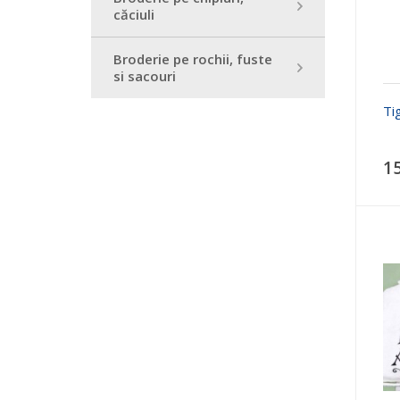
căciuli
Broderie pe rochii, fuste
si sacouri
Ti
1