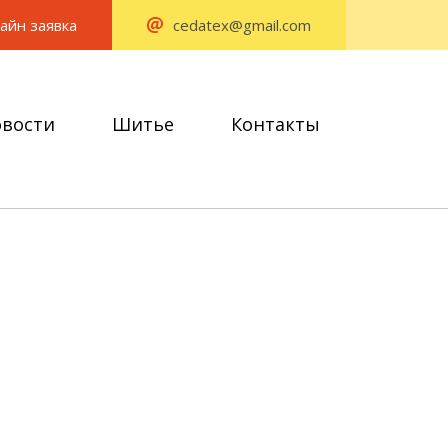
айн заявка
cedatex@gmail.com
вости
Шитье
Контакты