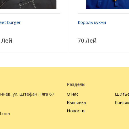
eet burger
Король кухни
 Лей
70 Лей
Разделы
инев, ул. Штефан Няга 67
О нас
Шить
Вышивка
Конта
Новости
l.com