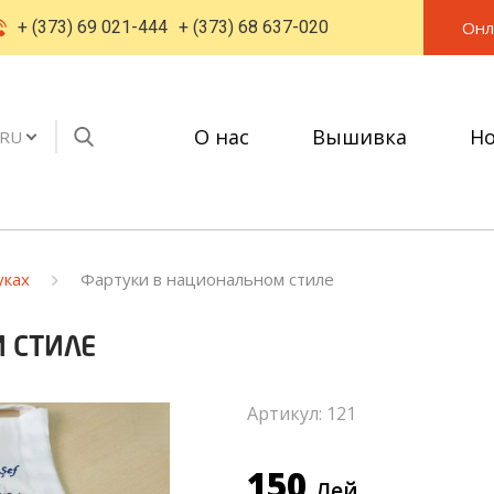
Онл
+ (373) 69 021-444
+ (373) 68 637-020
О нас
Вышивка
Но
RU
уках
Фартуки в национальном стиле
 СТИЛЕ
Артикул: 121
150
Лей