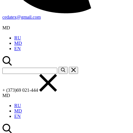
cedatex@gmail.com
MD
RU
MD
EN
+ (373)69 021-444
MD
RU
MD
EN