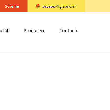
Scrie-ne
cedatex@gmail.com
utăți
Producere
Contacte