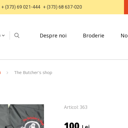
+ (373) 69 021-444
+ (373) 68 637-020
Despre noi
Broderie
No
D
i
The Butcher's shop
Articol: 363
100
Lei