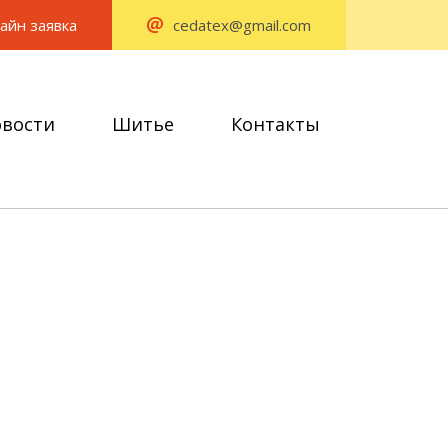
айн заявка
cedatex@gmail.com
вости
Шитье
Контакты