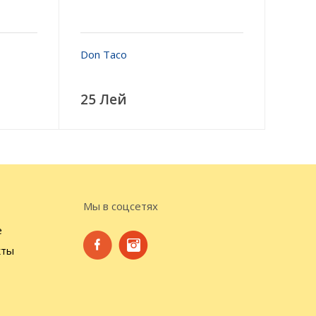
Don Taco
25 Лей
Мы в соцсетях
е
кты