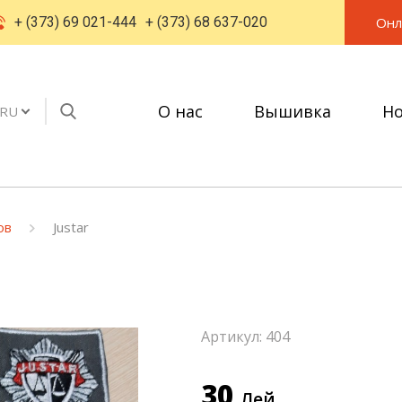
Онл
+ (373) 69 021-444
+ (373) 68 637-020
О нас
Вышивка
Но
RU
ов
Justar
Артикул: 404
30
Лей