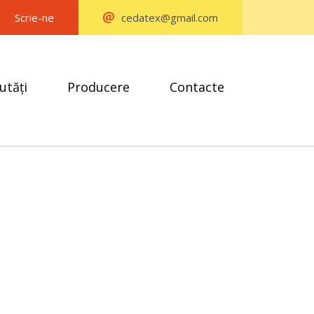
Scrie-ne
cedatex@gmail.com
utăți
Producere
Contacte