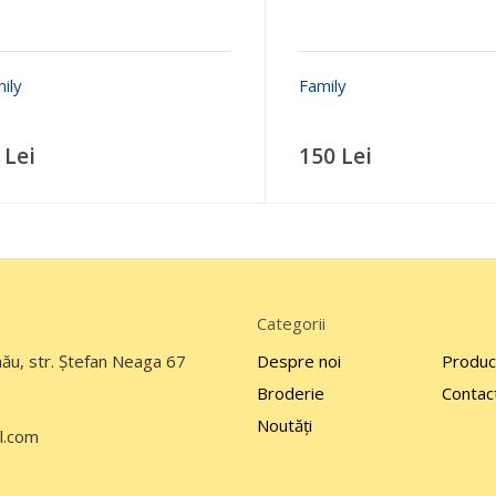
ily
 Lei
150 Lei
Categorii
nău, str. Ştefan Neaga 67
Despre noi
Produc
Broderie
Contac
Noutăți
l.com