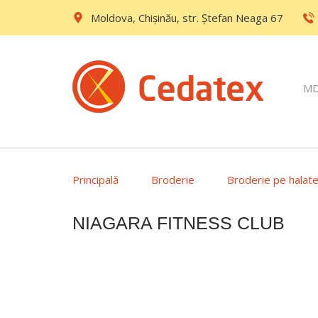
Moldova, Chișinău, str. Ştefan Neaga 67
M
Principală
Broderie
Broderie pe halat
NIAGARA FITNESS CLUB