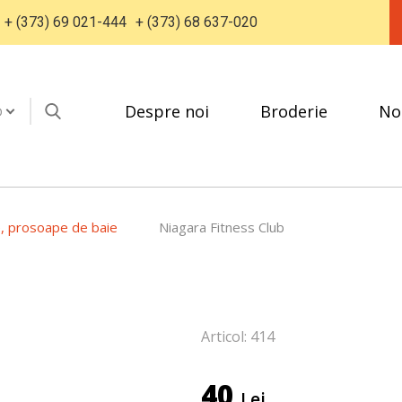
+ (373) 69 021-444
+ (373) 68 637-020
Despre noi
Broderie
No
D
e, prosoape de baie
Niagara Fitness Club
Articol: 414
40
Lei