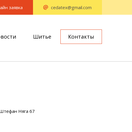
айн заявка
cedatex@gmail.com
вости
Шитье
Контакты
 Штефан Няга 67