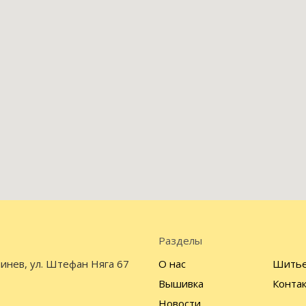
Разделы
инев, ул. Штефан Няга 67
О нас
Шить
Вышивка
Конта
Новости