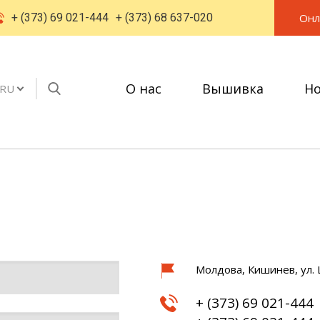
Онл
+ (373) 69 021-444
+ (373) 68 637-020
О нас
Вышивка
Но
RU
Молдова, Кишинев, ул.
+ (373) 69 021-444