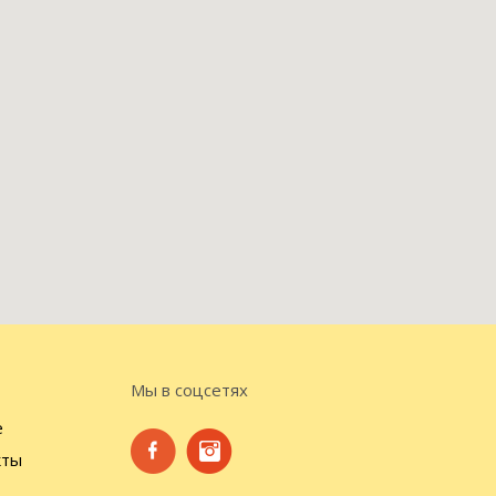
Мы в соцсетях
е
кты