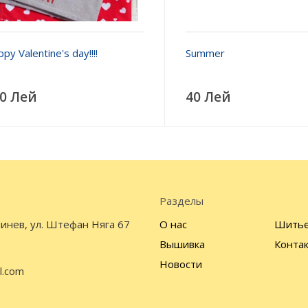
py Valentine's day!!!!
Summer
0 Лей
40 Лей
Разделы
инев, ул. Штефан Няга 67
О нас
Шить
Вышивка
Конта
Новости
l.com