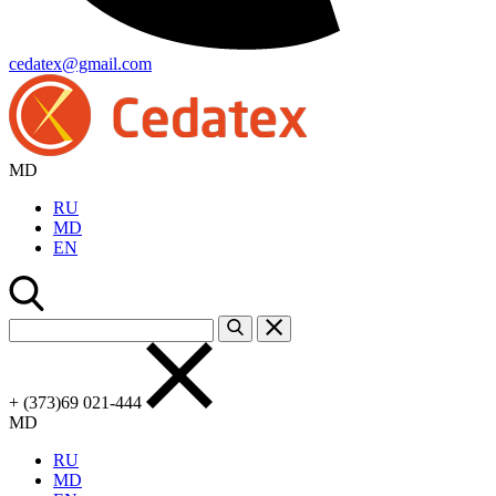
cedatex@gmail.com
MD
RU
MD
EN
+ (373)69 021-444
MD
RU
MD